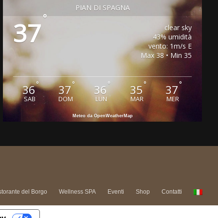
PIAN DI SPAGNA
°
37
clear sky
43% umidità
vento: 1m/s E
Max 38 • Min 35
°
°
°
°
°
36
37
36
35
37
SAB
DOM
LUN
MAR
MER
Meteo da OpenWeatherMap
storante del Borgo
Wellness SPA
Eventi
Shop
Contatti