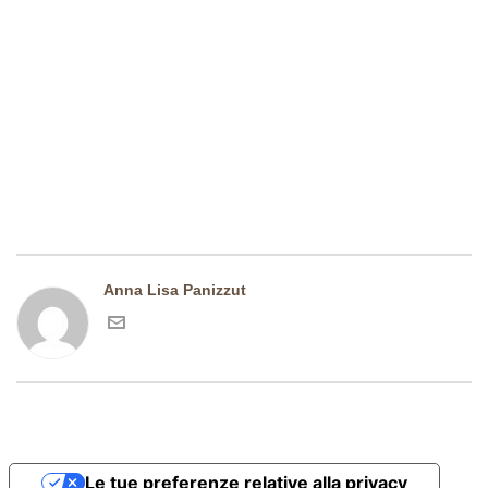
RISERVA NATURALE DEL PIAN DI
SPAGNA
Punta Estrema Del Lago Di Como, Sul Delta Del
Fiume Adda
Latitudine – 46°10’18″84 N – Longitudine 09°22’7″32
– Altitudine Ca. 200 M.
Anna Lisa Panizzut
Le tue preferenze relative alla privacy